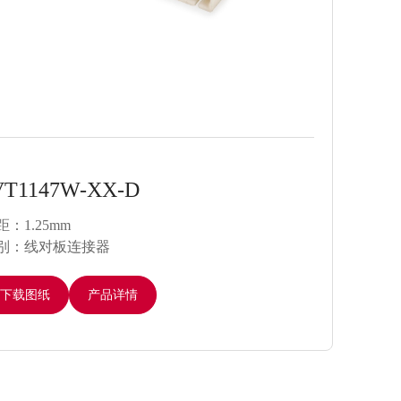
VT1147W-XXR-S
JV
距：1.25mm
间距：
别：线对板连接器
类别
下载图纸
产品详情
下