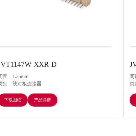
JVT1147W-XX-D
J
间距：1.25mm
间
类别：线对板连接器
类
下载图纸
产品详情