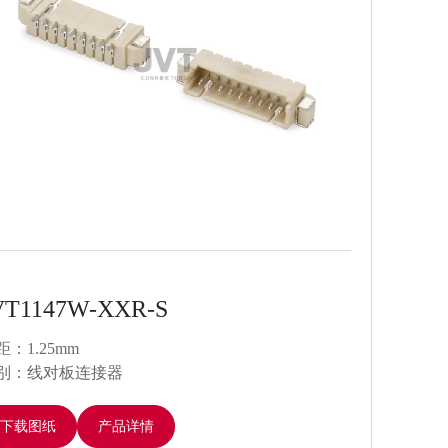
VT1147W-XXR-S
JV
距：1.25mm
间距：
别：线对板连接器
类别
下载图纸
产品详情
下