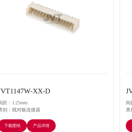
JVT1147W-XX-D
J
间距：1.25mm
间
类别：线对板连接器
类
下载图纸
产品详情